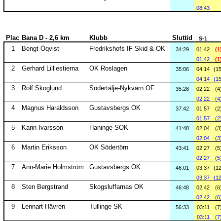
08:43
Plac
Bana D - 2,6 km
Klubb
Sluttid
S-1
1
Bengt Öqvist
Fredrikshofs IF Skid & OK
34:29
01:42
(1
01:42
(1
2
Gerhard Lilliestierna
OK Roslagen
35:06
04:14
(15
04:14
(15
3
Rolf Skoglund
Södertälje-Nykvarn OF
35:28
02:22
(4
02:22
(4
4
Magnus Haraldsson
Gustavsbergs OK
37:42
01:57
(2
01:57
(2
5
Karin Ivarsson
Haninge SOK
41:48
02:04
(3
02:04
(3
6
Martin Eriksson
OK Södertörn
43:41
02:27
(5
02:27
(5
7
Ann-Marie Holmström
Gustavsbergs OK
46:01
03:37
(12
03:37
(12
8
Sten Bergstrand
Skogsluffarnas OK
46:48
02:42
(6
02:42
(6
9
Lennart Hävrén
Tullinge SK
56:33
03:11
(7
03:11
(7