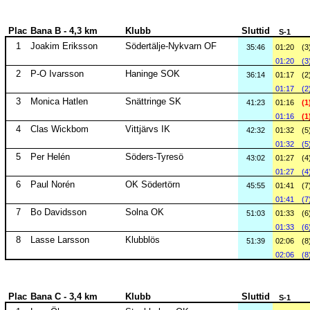
Plac
Bana B - 4,3 km
Klubb
Sluttid
S-1
1
Joakim Eriksson
Södertälje-Nykvarn OF
35:46
01:20
(3
01:20
(3
2
P-O Ivarsson
Haninge SOK
36:14
01:17
(2
01:17
(2
3
Monica Hatlen
Snättringe SK
41:23
01:16
(1
01:16
(1
4
Clas Wickbom
Vittjärvs IK
42:32
01:32
(5
01:32
(5
5
Per Helén
Söders-Tyresö
43:02
01:27
(4
01:27
(4
6
Paul Norén
OK Södertörn
45:55
01:41
(7
01:41
(7
7
Bo Davidsson
Solna OK
51:03
01:33
(6
01:33
(6
8
Lasse Larsson
Klubblös
51:39
02:06
(8
02:06
(8
Plac
Bana C - 3,4 km
Klubb
Sluttid
S-1