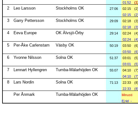
01:52
(1
2
Leo Larsson
Stockholms OK
27:06
02:15
(2
02:15
(2
3
Garry Pettersson
Stockholms OK
29:09
02:18
(3
02:18
(3
4
Eeva Europe
OK Älvsjö-Örby
29:14
02:24
(4
02:24
(4
5
Per-Åke Carlenstam
Väsby OK
50:19
03:50
(6
03:50
(6
6
Yvonne Nilsson
Solna OK
51:37
03:01
(5
03:01
(5
7
Lennart Hyllengren
Tumba-Mälarhöjden OK
55:07
04:10
(7
04:10
(7
8
Lars Nordin
Solna OK
71:13
22:33
(8
22:33
(8
Per Ånmark
Tumba-Mälarhöjden OK
Minusti
Ej tid
-