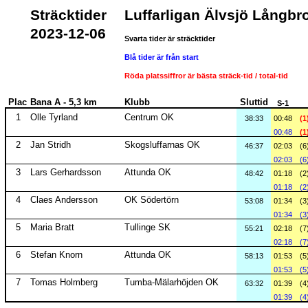
Sträcktider
Luffarligan Älvsjö Långbr
2023-12-06
Svarta tider är sträcktider
Blå tider är från start
Röda platssiffror är bästa sträck-tid / total-tid
Plac
Bana A - 5,3 km
Klubb
Sluttid
S-1
1
Olle Tyrland
Centrum OK
38:33
00:48
(1
00:48
(1
2
Jan Stridh
Skogsluffarnas OK
46:37
02:03
(6
02:03
(6
3
Lars Gerhardsson
Attunda OK
48:42
01:18
(2
01:18
(2
4
Claes Andersson
OK Södertörn
53:08
01:34
(3
01:34
(3
5
Maria Bratt
Tullinge SK
55:21
02:18
(7
02:18
(7
6
Stefan Knorn
Attunda OK
58:13
01:53
(5
01:53
(5
7
Tomas Holmberg
Tumba-Mälarhöjden OK
63:32
01:39
(4
01:39
(4