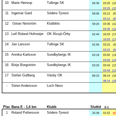
10
Marie Heinrup
Tullinge SK
56:39
03:25
(10
03:25
(10
11
Ingemar Gard
Söders-Tyresö
58:06
03:12
(8
03:12
(8
12
Göran Norström
Klubblös
59:20
03:35
(11
03:35
(11
13
Leif Roland Hofmeijer
OK Älvsjö-Örby
62:44
16:03
(17
16:03
(17
14
Jan Larsson
Tullinge SK
62:56
03:22
(9
03:22
(9
15
Annika Karlsson
Sundbybergs IK
63:18
03:50
(14
03:50
(14
16
Börje Borgström
Sundbybergs IK
63:25
03:43
(13
03:43
(13
17
Stefan Gullberg
Väsby OK
68:15
08:14
(16
08:14
(16
-
Sören Andersson
Loch Ness
Plac
Bana E - 1,6 km
Klubb
Sluttid
S-1
1
Roland Pettersson
Söders-Tyresö
25:38
01:52
(1