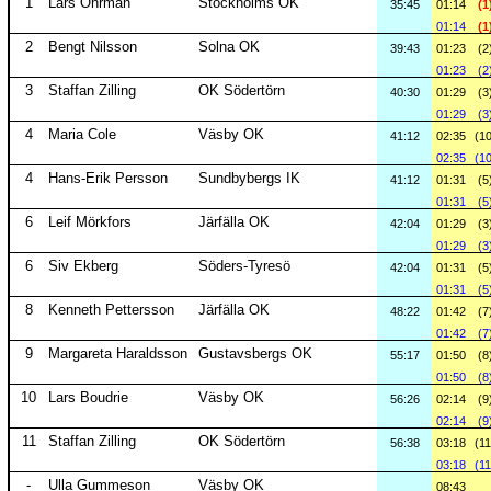
1
Lars Öhrman
Stockholms OK
35:45
01:14
(1
01:14
(1
2
Bengt Nilsson
Solna OK
39:43
01:23
(2
01:23
(2
3
Staffan Zilling
OK Södertörn
40:30
01:29
(3
01:29
(3
4
Maria Cole
Väsby OK
41:12
02:35
(10
02:35
(10
4
Hans-Erik Persson
Sundbybergs IK
41:12
01:31
(5
01:31
(5
6
Leif Mörkfors
Järfälla OK
42:04
01:29
(3
01:29
(3
6
Siv Ekberg
Söders-Tyresö
42:04
01:31
(5
01:31
(5
8
Kenneth Pettersson
Järfälla OK
48:22
01:42
(7
01:42
(7
9
Margareta Haraldsson
Gustavsbergs OK
55:17
01:50
(8
01:50
(8
10
Lars Boudrie
Väsby OK
56:26
02:14
(9
02:14
(9
11
Staffan Zilling
OK Södertörn
56:38
03:18
(11
03:18
(11
-
Ulla Gummeson
Väsby OK
08:43