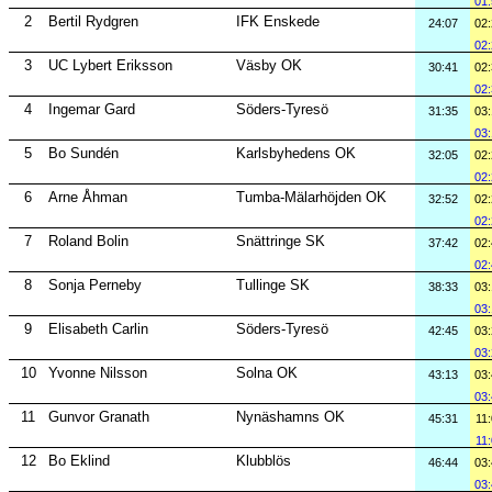
01
2
Bertil Rydgren
IFK Enskede
24:07
02
02
3
UC Lybert Eriksson
Väsby OK
30:41
02
02
4
Ingemar Gard
Söders-Tyresö
31:35
03
03
5
Bo Sundén
Karlsbyhedens OK
32:05
02
02
6
Arne Åhman
Tumba-Mälarhöjden OK
32:52
02
02
7
Roland Bolin
Snättringe SK
37:42
02
02
8
Sonja Perneby
Tullinge SK
38:33
03
03
9
Elisabeth Carlin
Söders-Tyresö
42:45
03
03
10
Yvonne Nilsson
Solna OK
43:13
03
03
11
Gunvor Granath
Nynäshamns OK
45:31
11
11
12
Bo Eklind
Klubblös
46:44
03
03