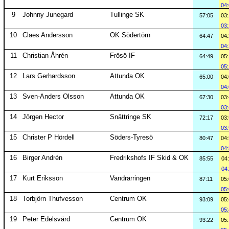
04
9
Johnny Junegard
Tullinge SK
57:05
03
03
10
Claes Andersson
OK Södertörn
64:47
04
04
11
Christian Åhrén
Frösö IF
64:49
05
05
12
Lars Gerhardsson
Attunda OK
65:00
04
04
13
Sven-Anders Olsson
Attunda OK
67:30
03
03
14
Jörgen Hector
Snättringe SK
72:17
03
03
15
Christer P Hördell
Söders-Tyresö
80:47
04
04
16
Birger Andrén
Fredrikshofs IF Skid & OK
85:55
04
04
17
Kurt Eriksson
Vandrarringen
87:11
05
05
18
Torbjörn Thufvesson
Centrum OK
93:09
05
05
19
Peter Edelsvärd
Centrum OK
93:22
05