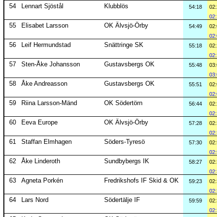
54
Lennart Sjöstål
Klubblös
54:18
02
02
55
Elisabet Larsson
OK Älvsjö-Örby
54:49
02
02
56
Leif Hermundstad
Snättringe SK
55:18
02
02
57
Sten-Åke Johansson
Gustavsbergs OK
55:48
03
03
58
Åke Andreasson
Gustavsbergs OK
55:51
02
02
59
Riina Larsson-Mänd
OK Södertörn
56:44
02
02
60
Eeva Europe
OK Älvsjö-Örby
57:28
02
02
61
Staffan Elmhagen
Söders-Tyresö
57:30
02
02
62
Åke Linderoth
Sundbybergs IK
58:27
02
02
63
Agneta Porkén
Fredrikshofs IF Skid & OK
59:23
02
02
64
Lars Nord
Södertälje IF
59:59
02
02