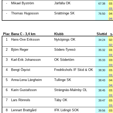
-
Mikael Byström
Järfälla OK
67:38
03
03
-
Thomas Hugosson
Snättringe SK
76:50
04
04
Plac
Bana C - 3,4 km
Klubb
Sluttid
S
1
Hans-Ove Eriksson
Nyköpings OK
34:24
02
02
2
Björn Reger
Söders-Tyresö
35:32
03
03
3
Karl-Erik Johansson
OK Södertörn
35:33
03
03
4
Bengt Öqvist
Fredrikshofs IF Skid & OK
38:30
03
03
5
Anna-Lena Längheim
Tullinge SK
38:43
04
04
6
Karin Gustafsson
Strängnäs-Malmby OL
38:45
03
03
7
Lars Rönnols
Täby OK
39:47
03
03
8
Lennart Brattgård
IFK Lidingö SOK
39:56
03