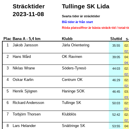
Sträcktider
Tullinge SK Lida
2023-11-08
Svarta tider är sträcktider
Blå tider är från start
Röda platssiffror är bästa sträck-tid / total-t
Plac
Bana A - 5,4 km
Klubb
Sluttid
S
1
Jakob Jansson
Järla Orientering
35:55
02
02
2
Hans Mård
OK Ravinen
39:05
04
04
3
Niklas Wrane
Söders-Tyresö
44:03
02
02
4
Oskar Karlin
Centrum OK
46:29
02
02
5
Henrik Sjögren
Haninge SOK
46:45
03
03
6
Rickard Andersson
Tullinge SK
50:03
02
02
7
Torbjörn Thorsen
Klubblös
52:42
02
02
8
Lars Helander
Snättringe SK
53:55
04