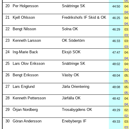
05
20
Per Holgersson
Snättringe SK
44:50
04
04
21
Kjell Ohlsson
Fredrikshofs IF Skid & OK
46:25
04
04
22
Bengt Nilsson
Solna OK
46:29
03
03
23
Kenneth Larsson
OK Södertörn
46:33
03
03
24
Ing-Marie Back
Eksjö SOK
47:47
04
04
25
Lars Olov Eriksson
Snättringe SK
48:02
04
04
26
Bengt Eriksson
Väsby OK
48:04
05
05
27
Lars Englund
Järla Orientering
48:08
05
05
28
Kenneth Pettersson
Järfälla OK
48:42
04
04
29
Örjan Nordberg
Trosabygdens OK
49:29
02
02
30
Göran Andersson
Enebybergs IF
49:33
03
03