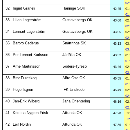
02
32
Ingrid Graneli
Haninge SOK
42:45
01
01
33
Lilian Lagerström
Gustavsbergs OK
43:00
02
02
34
Lennart Lagerström
Gustavsbergs OK
43:05
02
02
35
Barbro Cedérus
Snättringe SK
43:13
03
03
36
Per Lennart Karlsson
Järfälla OK
43:32
01
01
37
Arne Martinsson
Söders-Tyresö
43:46
02
02
38
Bror Fureskog
Alfta-Ösa OK
45:35
01
01
39
Hugo Isgren
IFK Enskede
45:49
02
02
40
Jan-Erik Wiberg
Järla Orientering
46:16
02
02
41
Kristina Nygren Frisk
Attunda OK
47:20
02
02
42
Leif Nordin
Attunda OK
47:36
01