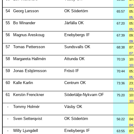
07
54
Georg Larsson
OK Södertörn
65:57
05
05
55
Bo Winander
Järfälla OK
67:20
05
05
56
Magnus Areskoug
Enebybergs IF
67:39
09
09
57
Tomas Pettersson
Sundsvalls OK
68:38
07
07
58
Margareta Hallmén
Attunda OK
70:19
10
10
59
Jonas Esbjörnsson
Frösö IF
70:44
05
05
60
Kalle Karlin
Centrum OK
73:36
23
23
61
Kerstin Frenckner
Södertälje-Nykvarn OF
75:20
10
10
-
Tommy Holmér
Väsby OK
-
Sven Setterqvist
OK Södertörn
56:22
04
04
-
Willy Ljungdell
Enebybergs IF
63:55
07