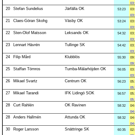
03
20
Stefan Sundelius
Järfälla OK
53:23
03
03
21
Claes-Göran Skohg
Väsby OK
53:24
03
03
22
Sten-Olof Matsson
Leksands OK
54:32
03
03
23
Lennart Hävrén
Tullinge SK
54:42
03
03
24
Filip Mård
Klubblös
55:30
09
09
25
Staffan Törnros
Tumba-Mälarhöjden OK
56:05
03
03
26
Mikael Svartz
Centrum OK
56:23
05
05
27
Mikael Tarandi
IFK Lidingö SOK
56:57
05
05
28
Curt Rahlén
OK Ravinen
58:32
04
04
28
Anders Hallmén
Attunda OK
58:32
04
04
30
Roger Larsson
Snättringe SK
60:35
02