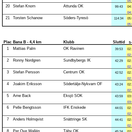
05
20
Stefan Knorn
Attunda OK
99:43
04
04
21
Torsten Schanow
Söders-Tyresö
114:34
05
05
Plac
Bana B - 4,4 km
Klubb
Sluttid
S
1
Mattias Palm
OK Ravinen
39:53
02
02
2
Ronny Nordgren
Sundbybergs IK
42:29
02
02
3
Stefan Persson
Centrum OK
42:52
02
02
4
Joakim Eriksson
Södertälje-Nykvarn OF
43:24
02
02
5
Arne Back
Eksjö SOK
43:59
03
03
6
Pelle Bengtsson
IFK Enskede
44:01
02
02
7
Anders Holmqvist
Snättringe SK
44:41
02
02
8
Per Ove Wallén
Täby OK
45:24
02