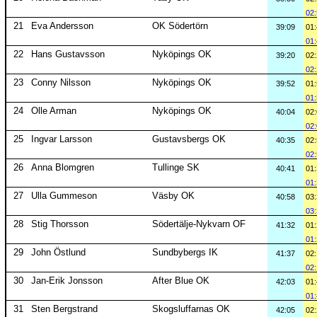
02
21
Eva Andersson
OK Södertörn
39:09
01
01
22
Hans Gustavsson
Nyköpings OK
39:20
02
02
23
Conny Nilsson
Nyköpings OK
39:52
01
01
24
Olle Arman
Nyköpings OK
40:04
02
02
25
Ingvar Larsson
Gustavsbergs OK
40:35
02
02
26
Anna Blomgren
Tullinge SK
40:41
01
01
27
Ulla Gummeson
Väsby OK
40:58
03
03
28
Stig Thorsson
Södertälje-Nykvarn OF
41:32
01
01
29
John Östlund
Sundbybergs IK
41:37
02
02
30
Jan-Erik Jonsson
After Blue OK
42:03
01
01
31
Sten Bergstrand
Skogsluffarnas OK
42:05
02