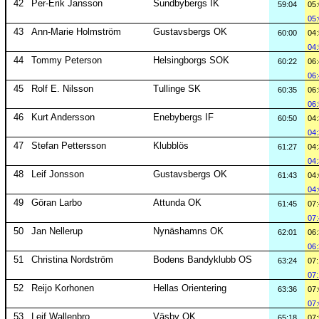
42
Per-Erik Jansson
Sundbybergs IK
59:04
05
05
43
Ann-Marie Holmström
Gustavsbergs OK
60:00
04
04
44
Tommy Peterson
Helsingborgs SOK
60:22
06
06
45
Rolf E. Nilsson
Tullinge SK
60:35
06
06
46
Kurt Andersson
Enebybergs IF
60:50
04
04
47
Stefan Pettersson
Klubblös
61:27
04
04
48
Leif Jonsson
Gustavsbergs OK
61:43
04
04
49
Göran Larbo
Attunda OK
61:45
07
07
50
Jan Nellerup
Nynäshamns OK
62:01
06
06
51
Christina Nordström
Bodens Bandyklubb OS
63:24
07
07
52
Reijo Korhonen
Hellas Orientering
63:36
07
07
53
Leif Wallenbro
Väsby OK
65:18
07