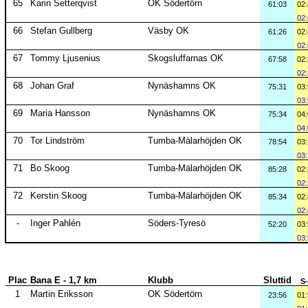
65
Karin Setterqvist
OK Södertörn
61:03
02
02
66
Stefan Gullberg
Väsby OK
61:26
02
02
67
Tommy Ljusenius
Skogsluffarnas OK
67:58
02
02
68
Johan Graf
Nynäshamns OK
75:31
03
03
69
Maria Hansson
Nynäshamns OK
75:34
04
04
70
Tor Lindström
Tumba-Mälarhöjden OK
78:54
03
03
71
Bo Skoog
Tumba-Mälarhöjden OK
85:28
02
02
72
Kerstin Skoog
Tumba-Mälarhöjden OK
85:34
02
02
-
Inger Pahlén
Söders-Tyresö
52:20
03
03
Plac
Bana E - 1,7 km
Klubb
Sluttid
S
1
Martin Eriksson
OK Södertörn
23:56
01