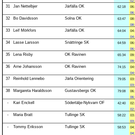
02
31
Jan Nettelbjer
Järfälla OK
62:18
06
06
32
Bo Davidsson
Solna OK
63:47
08
08
33
Leif Mörkfors
Järfälla OK
64:04
04
04
34
Lasse Larsson
Snättringe SK
64:59
06
06
35
Lena Risby
OK Ravinen
65:34
09
09
36
Arne Johansson
OK Ravinen
74:15
04
04
37
Reinhold Lennebo
Järla Orientering
79:05
03
03
38
Margareta Haraldsson
Gustavsbergs OK
79:08
06
06
-
Kari Enckell
Södertälje-Nykvarn OF
42:40
02
02
-
Maria Bratt
Tullinge SK
58:22
03
03
-
Tommy Eriksson
Tullinge SK
58:53
04
04