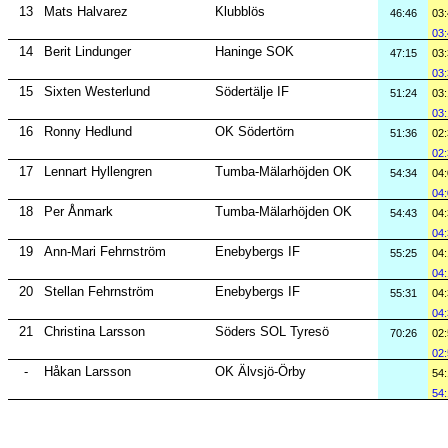
13
Mats Halvarez
Klubblös
46:46
03
03
14
Berit Lindunger
Haninge SOK
47:15
03
03
15
Sixten Westerlund
Södertälje IF
51:24
03
03
16
Ronny Hedlund
OK Södertörn
51:36
02
02
17
Lennart Hyllengren
Tumba-Mälarhöjden OK
54:34
04
04
18
Per Ånmark
Tumba-Mälarhöjden OK
54:43
04
04
19
Ann-Mari Fehrnström
Enebybergs IF
55:25
04
04
20
Stellan Fehrnström
Enebybergs IF
55:31
04
04
21
Christina Larsson
Söders SOL Tyresö
70:26
02
02
-
Håkan Larsson
OK Älvsjö-Örby
54
54