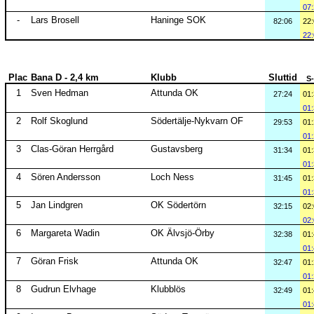
07
-
Lars Brosell
Haninge SOK
82:06
22
22
Plac
Bana D - 2,4 km
Klubb
Sluttid
S
1
Sven Hedman
Attunda OK
27:24
01
01
2
Rolf Skoglund
Södertälje-Nykvarn OF
29:53
01
01
3
Clas-Göran Herrgård
Gustavsberg
31:34
01
01
4
Sören Andersson
Loch Ness
31:45
01
01
5
Jan Lindgren
OK Södertörn
32:15
02
02
6
Margareta Wadin
OK Älvsjö-Örby
32:38
01
01
7
Göran Frisk
Attunda OK
32:47
01
01
8
Gudrun Elvhage
Klubblös
32:49
01
01