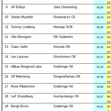
03
9
Ulf Bråsjö
Järla Orientering
40:09
03
03
10
Stefan Myrefelt
Skarpnäcks OL
40:14
03
03
11
Tommy Lindberg
Haninge SOK
40:35
03
03
12
Olle Blomgren
OK Södertörn
41:14
03
03
13
Claes Vallin
Attunda OK
41:42
04
04
14
Leo Larsson
Stockholms OK
42:17
05
05
15
Håkan Berglund Lake
Snättringe SK
43:10
10
10
16
Ulf Malmborg
Skogsluffarnas OK
43:36
03
03
17
Rune Rådeström
Snättringe SK
43:56
03
03
18
Leif Strandberg
Gustavsbergs OK
43:57
06
06
19
Bengt Bivrin
Snättringe SK
44:21
05