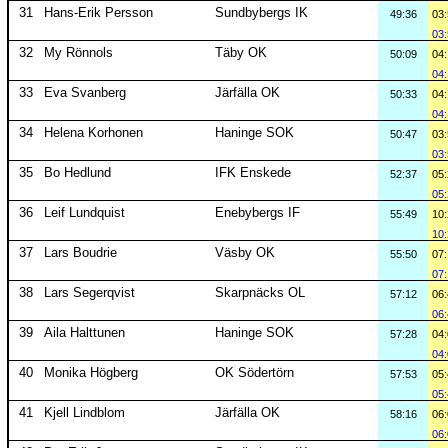
31
Hans-Erik Persson
Sundbybergs IK
49:36
03
03
32
My Rönnols
Täby OK
50:09
04
04
33
Eva Svanberg
Järfälla OK
50:33
04
04
34
Helena Korhonen
Haninge SOK
50:47
03
03
35
Bo Hedlund
IFK Enskede
52:37
05
05
36
Leif Lundquist
Enebybergs IF
55:49
10
10
37
Lars Boudrie
Väsby OK
55:50
07
07
38
Lars Segerqvist
Skarpnäcks OL
57:12
06
06
39
Aila Halttunen
Haninge SOK
57:28
04
04
40
Monika Högberg
OK Södertörn
57:53
05
05
41
Kjell Lindblom
Järfälla OK
58:16
06
06