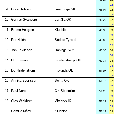
02
9
Göran Nilsson
Snättringe SK
46:04
02
02
10
Gunnar Svanberg
Järfälla OK
46:29
02
02
11
Emma Hellgren
Klubblös
46:30
03
03
12
Per Helén
Söders-Tyresö
48:05
02
02
13
Jan Eskilsson
Haninge SOK
48:36
06
06
14
Ulf Burman
Gustavsbergs OK
49:34
04
04
15
Bo Neidenström
Frölunda OL
51:03
02
02
16
Annika Svensson
Solna OK
51:18
02
02
17
Paul Norén
OK Södertörn
51:28
03
03
18
Clas Wickbom
Vittjärvs IK
51:29
03
03
19
Camilla Mård
Klubblös
52:17
03