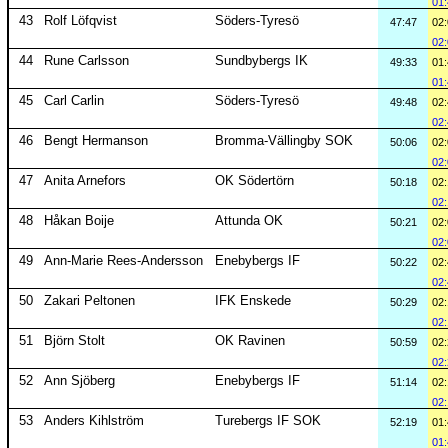
01
43
Rolf Löfqvist
Söders-Tyresö
47:47
02
02
44
Rune Carlsson
Sundbybergs IK
49:33
01
01
45
Carl Carlin
Söders-Tyresö
49:48
02
02
46
Bengt Hermanson
Bromma-Vällingby SOK
50:06
02
02
47
Anita Arnefors
OK Södertörn
50:18
02
02
48
Håkan Boije
Attunda OK
50:21
02
02
49
Ann-Marie Rees-Andersson
Enebybergs IF
50:22
02
02
50
Zakari Peltonen
IFK Enskede
50:29
02
02
51
Björn Stolt
OK Ravinen
50:59
02
02
52
Ann Sjöberg
Enebybergs IF
51:14
02
02
53
Anders Kihlström
Turebergs IF SOK
52:19
01
01