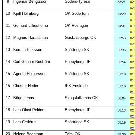
9
Ingemar Bengtsson
Söders-Tyresö
33:24
02
02
10
Kjell Holmberg
OK Södertörn
34:29
01
01
11
Gerhard Lilliestierna
OK Roslagen
34:31
01
01
12
Magnus Haraldsson
Gustavsbergs OK
35:53
02
02
13
Kerstin Eriksson
Snättringe SK
36:35
01
01
14
Carl-Gunnar Boström
Enebybergs IF
36:54
02
02
15
Agneta Holgersson
Snättringe SK
37:10
01
01
15
Christer Hedin
IFK Enskede
37:10
01
01
17
Börje Lenas
Skogsluffarnas OK
38:04
02
02
18
Lars Olavi Peldan
Enebybergs IF
38:13
02
02
19
Lars Cedérus
Snättringe SK
38:19
02
02
20
Helena Bachman
Täby OK
38:30
02