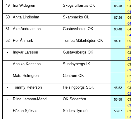
08
49
Ina Widegren
Skogsluffarnas OK
85:48
04
04
50
Anita Lindbohm
Skarpnäcks OL
87:26
04
04
51
Åke Andreasson
Gustavsbergs OK
93:48
04
04
52
Per Ånmark
Tumba-Mälarhöjden OK
94:11
05
05
-
Ingvar Larsson
Gustavsbergs OK
03
03
-
Annika Karlsson
Sundbybergs IK
03
03
-
Mats Holmgren
Centrum OK
02
02
-
Tommy Peterson
Helsingborgs SOK
45:52
03
03
-
Riina Larsson-Mänd
OK Södertörn
53:58
03
03
-
Håkan Sjökvist
Söders-Tyresö
56:07
03
03