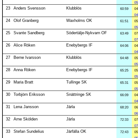
05
23
Anders Svensson
Klubblös
60:59
04
04
24
Olof Granberg
Waxholms OK
61:51
05
05
25
Svante Sandberg
Södertälje-Nykvarn OF
63:49
07
07
26
Alice Röken
Enebybergs IF
64:06
04
04
27
Berne Ivarsson
Klubblös
64:48
05
05
28
Anna Röken
Enebybergs IF
65:25
05
05
29
Maria Bratt
Tullinge SK
65:31
05
05
30
Torbjörn Eriksson
Snättringe SK
66:09
04
04
31
Lena Jansson
Järla
68:20
06
06
32
Arne Skölden
Järla
72:33
07
07
33
Stefan Sundelius
Järfälla OK
72:43
05