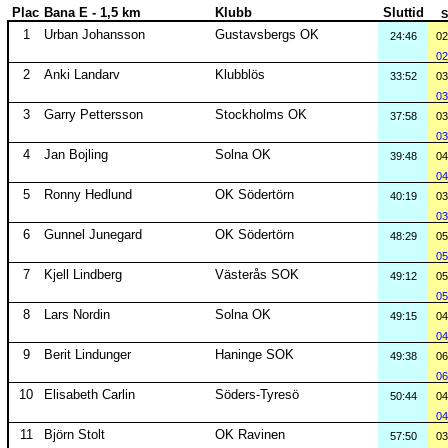
Plac
Bana E - 1,5 km
Klubb
Sluttid
S
1
Urban Johansson
Gustavsbergs OK
24:46
02
02
2
Anki Landarv
Klubblös
33:52
03
03
3
Garry Pettersson
Stockholms OK
37:58
03
03
4
Jan Bojling
Solna OK
39:48
04
04
5
Ronny Hedlund
OK Södertörn
40:19
03
03
6
Gunnel Junegard
OK Södertörn
48:29
05
05
7
Kjell Lindberg
Västerås SOK
49:12
05
05
8
Lars Nordin
Solna OK
49:15
04
04
9
Berit Lindunger
Haninge SOK
49:38
06
06
10
Elisabeth Carlin
Söders-Tyresö
50:44
04
04
11
Björn Stolt
OK Ravinen
57:50
03