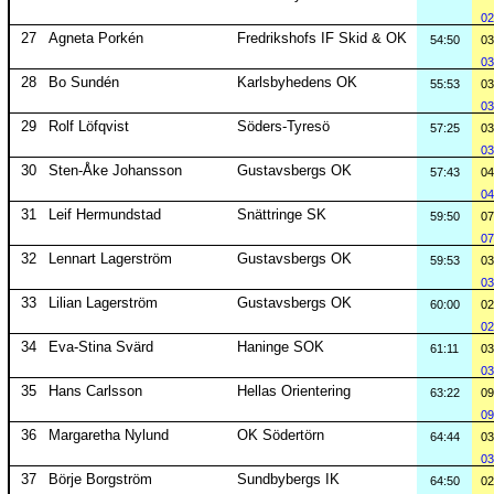
02
27
Agneta Porkén
Fredrikshofs IF Skid & OK
54:50
03
03
28
Bo Sundén
Karlsbyhedens OK
55:53
03
03
29
Rolf Löfqvist
Söders-Tyresö
57:25
03
03
30
Sten-Åke Johansson
Gustavsbergs OK
57:43
04
04
31
Leif Hermundstad
Snättringe SK
59:50
07
07
32
Lennart Lagerström
Gustavsbergs OK
59:53
03
03
33
Lilian Lagerström
Gustavsbergs OK
60:00
02
02
34
Eva-Stina Svärd
Haninge SOK
61:11
03
03
35
Hans Carlsson
Hellas Orientering
63:22
09
09
36
Margaretha Nylund
OK Södertörn
64:44
03
03
37
Börje Borgström
Sundbybergs IK
64:50
02