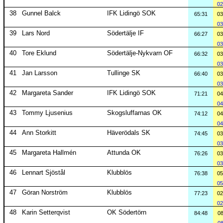
02
38
Gunnel Balck
IFK Lidingö SOK
65:31
03
03
39
Lars Nord
Södertälje IF
66:27
03
03
40
Tore Eklund
Södertälje-Nykvarn OF
66:32
03
03
41
Jan Larsson
Tullinge SK
66:40
03
03
42
Margareta Sander
IFK Lidingö SOK
71:21
04
04
43
Tommy Ljusenius
Skogsluffarnas OK
74:12
04
04
44
Ann Storkitt
Häverödals SK
74:45
03
03
45
Margareta Hallmén
Attunda OK
76:26
03
03
46
Lennart Sjöstål
Klubblös
76:38
05
05
47
Göran Norström
Klubblös
77:23
02
02
48
Karin Setterqvist
OK Södertörn
84:48
08