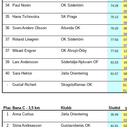
05
34
Paul Norén
OK Södertörn
74:28
05
05
35
Hana Tichovska
SK Praga
75:13
06
06
36
Sven-Anders Olsson
Attunda OK
76:20
06
06
37
Roland Löwgren
OK Södertörn
77:50
07
07
37
Mikael Engver
OK Älvsjö-Örby
77:50
12
12
39
Lars Andersson
Södertälje-Nykvarn OF
91:53
16
16
40
Sara Hektor
Järla Orientering
91:57
08
08
-
Gustaf Richert
Skogsluffarnas OK
31
31
Plac
Bana C - 3,5 km
Klubb
Sluttid
S
1
Anna Curtius
Järla Orientering
35:49
02
02
2
Stina Andreasson
Gustavsbergs OK
41:01
02