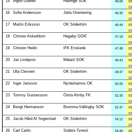
15
Ingrid Graneli
Haninge SOK
46:06
03
03
16
Sofie Andersson
Järla Orientering
46:35
02
02
17
Martin Eriksson
OK Södertörn
46:44
03
03
18
Christer Askerblom
Hagaby GOIF
47:18
03
03
19
Christer Hedin
IFK Enskede
47:48
02
02
20
Jan Lindqvist
Mälarö SOK
48:43
03
03
21
Ulla Clevnert
OK Södertörn
49:47
02
02
22
Inger Jansson
Nynäshamns OK
50:26
03
03
23
Tommy Gustavsson
Östra Almby FK
52:35
03
03
24
Bengt Hermanson
Bromma-Vällingby SOK
52:47
03
03
25
Jacob Hård Af Segerstad
OK Södertörn
54:12
03
03
26
Carl Carlin
Söders-Tyresö
54:46
02