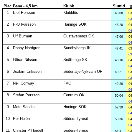
Plac
Bana - 4,5 km
Klubb
Sluttid
S
1
Elof Persson
Klubblös
43:08
03
03
2
P-O Ivarsson
Haninge SOK
46:20
04
04
3
Ulf Burman
Gustavsbergs OK
47:06
04
04
4
Ronny Nordgren
Sundbybergs IK
47:41
03
03
5
Göran Nilsson
Snättringe SK
48:16
04
04
6
Joakim Eriksson
Södertälje-Nykvarn OF
49:21
03
03
7
Neil Conway
FVO
49:26
04
04
8
Stefan Persson
Centrum OK
50:04
04
04
9
Mats Sandin
Haninge SOK
52:39
04
04
10
Per Helén
Söders-Tyresö
53:36
04
04
11
Christer P Hördell
Söders-Tyresö
54:41
03