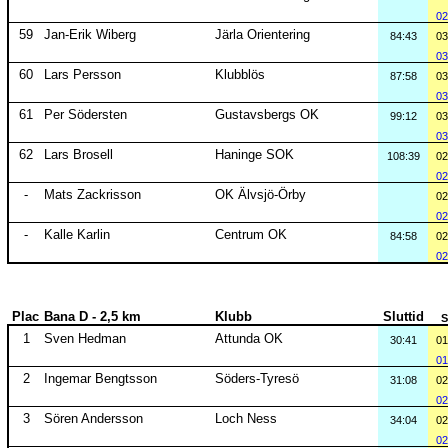
02
59
Jan-Erik Wiberg
Järla Orientering
84:43
03
03
60
Lars Persson
Klubblös
87:58
03
03
61
Per Södersten
Gustavsbergs OK
99:12
03
03
62
Lars Brosell
Haninge SOK
108:39
02
02
-
Mats Zackrisson
OK Älvsjö-Örby
02
02
-
Kalle Karlin
Centrum OK
84:58
02
02
Plac
Bana D - 2,5 km
Klubb
Sluttid
S
1
Sven Hedman
Attunda OK
30:41
01
01
2
Ingemar Bengtsson
Söders-Tyresö
31:08
02
02
3
Sören Andersson
Loch Ness
34:04
02
02