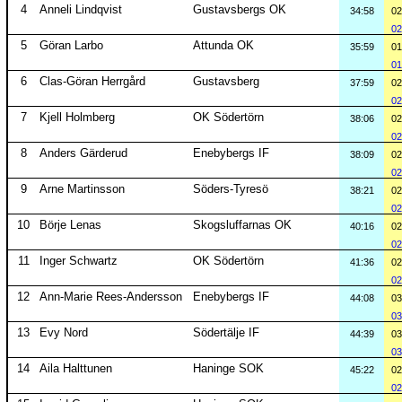
4
Anneli Lindqvist
Gustavsbergs OK
34:58
02
02
5
Göran Larbo
Attunda OK
35:59
01
01
6
Clas-Göran Herrgård
Gustavsberg
37:59
02
02
7
Kjell Holmberg
OK Södertörn
38:06
02
02
8
Anders Gärderud
Enebybergs IF
38:09
02
02
9
Arne Martinsson
Söders-Tyresö
38:21
02
02
10
Börje Lenas
Skogsluffarnas OK
40:16
02
02
11
Inger Schwartz
OK Södertörn
41:36
02
02
12
Ann-Marie Rees-Andersson
Enebybergs IF
44:08
03
03
13
Evy Nord
Södertälje IF
44:39
03
03
14
Aila Halttunen
Haninge SOK
45:22
02
02