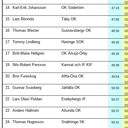
02
14
Karl-Erik Johansson
OK Södertörn
47:19
02
02
15
Lars Rönnols
Täby OK
47:56
01
01
16
Thomas Wester
Gustavsbergs OK
48:30
02
02
17
Tommy Lindberg
Haninge SOK
49:26
01
01
17
Britt-Marie Hellgren
OK Älvsjö-Örby
49:26
02
02
19
Nils-Robert Persson
Kamrat och IF KIF
49:38
02
02
20
Bror Fureskog
Alfta-Ösa OK
49:54
02
02
21
Gunnar Svanberg
Järfälla OK
50:03
02
02
22
Lars Olavi Peldan
Enebybergs IF
50:37
02
02
22
Anders Hallmén
Attunda OK
50:37
02
02
24
Thomas Hugosson
Snättringe SK
50:41
02