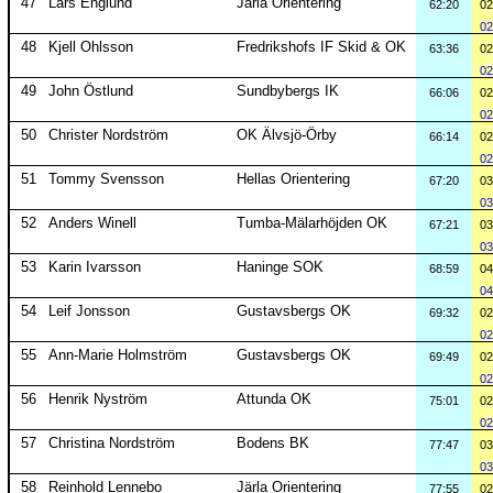
47
Lars Englund
Järla Orientering
62:20
02
02
48
Kjell Ohlsson
Fredrikshofs IF Skid & OK
63:36
02
02
49
John Östlund
Sundbybergs IK
66:06
02
02
50
Christer Nordström
OK Älvsjö-Örby
66:14
02
02
51
Tommy Svensson
Hellas Orientering
67:20
03
03
52
Anders Winell
Tumba-Mälarhöjden OK
67:21
03
03
53
Karin Ivarsson
Haninge SOK
68:59
04
04
54
Leif Jonsson
Gustavsbergs OK
69:32
02
02
55
Ann-Marie Holmström
Gustavsbergs OK
69:49
02
02
56
Henrik Nyström
Attunda OK
75:01
02
02
57
Christina Nordström
Bodens BK
77:47
03
03
58
Reinhold Lennebo
Järla Orientering
77:55
02