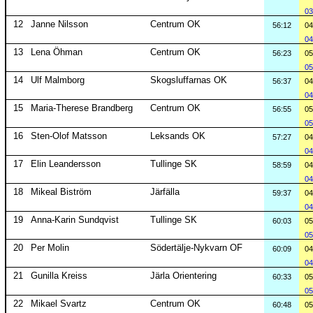
03
12
Janne Nilsson
Centrum OK
56:12
04
04
13
Lena Öhman
Centrum OK
56:23
05
05
14
Ulf Malmborg
Skogsluffarnas OK
56:37
04
04
15
Maria-Therese Brandberg
Centrum OK
56:55
05
05
16
Sten-Olof Matsson
Leksands OK
57:27
04
04
17
Elin Leandersson
Tullinge SK
58:59
04
04
18
Mikeal Biström
Järfälla
59:37
04
04
19
Anna-Karin Sundqvist
Tullinge SK
60:03
05
05
20
Per Molin
Södertälje-Nykvarn OF
60:09
04
04
21
Gunilla Kreiss
Järla Orientering
60:33
05
05
22
Mikael Svartz
Centrum OK
60:48
05