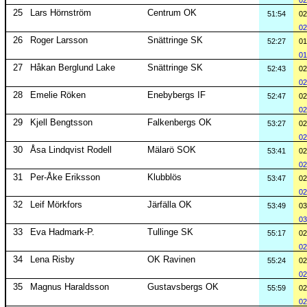
02
25
Lars Hörnström
Centrum OK
51:54
02
02
26
Roger Larsson
Snättringe SK
52:27
01
01
27
Håkan Berglund Lake
Snättringe SK
52:43
02
02
28
Emelie Röken
Enebybergs IF
52:47
02
02
29
Kjell Bengtsson
Falkenbergs OK
53:27
02
02
30
Åsa Lindqvist Rodell
Mälarö SOK
53:41
02
02
31
Per-Åke Eriksson
Klubblös
53:47
02
02
32
Leif Mörkfors
Järfälla OK
53:49
03
03
33
Eva Hadmark-P.
Tullinge SK
55:17
02
02
34
Lena Risby
OK Ravinen
55:24
02
02
35
Magnus Haraldsson
Gustavsbergs OK
55:59
02
02