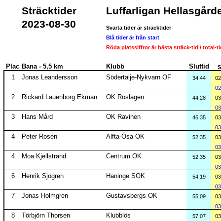
Sträcktider
Luffarligan Hellasgård
2023-08-30
Svarta tider är sträcktider
Blå tider är från start
Röda platssiffror är bästa sträck-tid / total-t
Plac
Bana - 5,5 km
Klubb
Sluttid
S
1
Jonas Leandersson
Södertälje-Nykvarn OF
34:44
02
02
2
Rickard Lauenborg Ekman
OK Roslagen
44:28
03
03
3
Hans Mård
OK Ravinen
46:35
03
03
4
Peter Rosén
Alfta-Ösa OK
52:35
03
03
4
Moa Kjellstrand
Centrum OK
52:35
03
03
6
Henrik Sjögren
Haninge SOK
54:19
03
03
7
Jonas Holmgren
Gustavsbergs OK
55:09
03
03
8
Törbjörn Thorsen
Klubblös
57:07
03