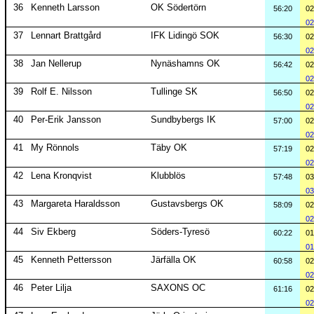
36
Kenneth Larsson
OK Södertörn
56:20
02
02
37
Lennart Brattgård
IFK Lidingö SOK
56:30
02
02
38
Jan Nellerup
Nynäshamns OK
56:42
02
02
39
Rolf E. Nilsson
Tullinge SK
56:50
02
02
40
Per-Erik Jansson
Sundbybergs IK
57:00
02
02
41
My Rönnols
Täby OK
57:19
02
02
42
Lena Kronqvist
Klubblös
57:48
03
03
43
Margareta Haraldsson
Gustavsbergs OK
58:09
02
02
44
Siv Ekberg
Söders-Tyresö
60:22
01
01
45
Kenneth Pettersson
Järfälla OK
60:58
02
02
46
Peter Lilja
SAXONS OC
61:16
02
02