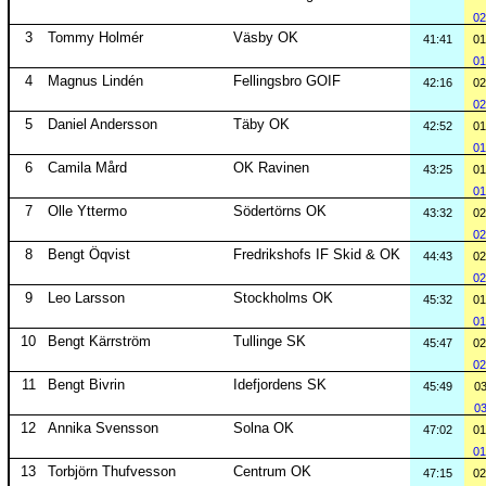
02
3
Tommy Holmér
Väsby OK
41:41
01
01
4
Magnus Lindén
Fellingsbro GOIF
42:16
02
02
5
Daniel Andersson
Täby OK
42:52
01
01
6
Camila Mård
OK Ravinen
43:25
01
01
7
Olle Yttermo
Södertörns OK
43:32
02
02
8
Bengt Öqvist
Fredrikshofs IF Skid & OK
44:43
02
02
9
Leo Larsson
Stockholms OK
45:32
01
01
10
Bengt Kärrström
Tullinge SK
45:47
02
02
11
Bengt Bivrin
Idefjordens SK
45:49
03
03
12
Annika Svensson
Solna OK
47:02
01
01
13
Torbjörn Thufvesson
Centrum OK
47:15
02