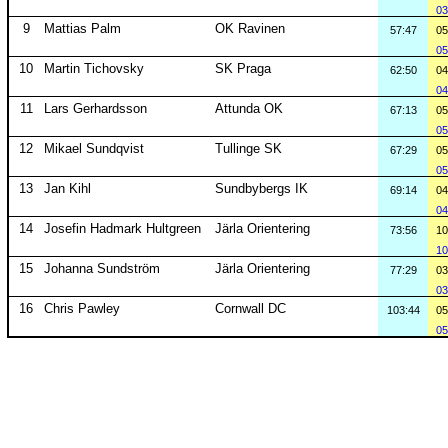
03
9
Mattias Palm
OK Ravinen
57:47
05
05
10
Martin Tichovsky
SK Praga
62:50
04
04
11
Lars Gerhardsson
Attunda OK
67:13
05
05
12
Mikael Sundqvist
Tullinge SK
67:29
05
05
13
Jan Kihl
Sundbybergs IK
69:14
04
04
14
Josefin Hadmark Hultgreen
Järla Orientering
73:56
10
10
15
Johanna Sundström
Järla Orientering
77:29
03
03
16
Chris Pawley
Cornwall DC
103:44
05
05