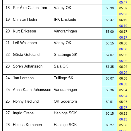
05:47
18
Per-Åke Carlenstam
Väsby OK
55:39
05:52
05:52
19
Christer Hedin
IFK Enskede
55:47
06:19
06:19
20
Kurt Eriksson
Vandrarringen
56:00
06:17
06:17
21
Leif Wallenbro
Väsby OK
56:15
06:58
06:58
22
Gösta Guteland
Snättringe SK
57:07
05:02
05:02
23
Sören Johansson
Sala OK
57:35
06:04
06:04
24
Jan Larsson
Tullinge SK
58:07
06:03
06:03
25
Anna-Karin Johansson
Vandrarringen
59:36
05:54
05:54
26
Ronny Hedlund
OK Södertörn
59:51
05:27
05:27
27
Ingrid Graneli
Haninge SOK
60:15
06:13
06:13
28
Helena Korhonen
Haninge SOK
60:27
05:36