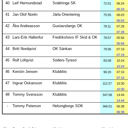
40
Leif Hermundstad
Snättringe SK
72:01
06:24
06:24
41
Jan Olof Norén
Järla Orientering
75:55
06:03
06:03
42
Åke Andreasson
Gustavsbergs OK
78:11
07:28
07:28
43
Lars-Erik Hallenfur
Fredrikshovs IF Skid & OK
78:57
05:56
05:56
44
Britt Nordqvist
OK Sänkan
79:06
07:19
07:19
45
Rolf Löfqvist
Söders-Tyresö
83:08
10:24
10:24
46
Kerstin Jensen
Klubblös
96:20
07:10
07:10
47
Ingvar Oskarsson
Klubblös
112:27
10:30
10:30
48
Tommy Svensson
Klubblös
347:08
14:44
14:44
-
Tommy Peterson
Helsingborgs SOK
366:01
06:38
06:38