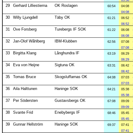
05:36
29
Gerhard Lilliestierna
OK Roslagen
60:54
04:08
04:08
30
Willy Ljungdell
Täby OK
61:21
06:52
06:52
31
Ove Forsberg
Turebergs IF SOK
61:22
06:08
06:08
32
Jan-Olof Wåhlberg
IBM-Klubben
62:56
07:08
07:08
33
Birgitta Klang
Långhundra IF
63:19
06:29
06:29
34
Eva von Heijne
Sigtuna OK
63:31
06:42
06:42
35
Tomas Bruce
Skogsluffarnas OK
64:08
07:03
07:03
36
Aila Halttunen
Haninge SOK
64:21
05:38
05:38
37
Per Södersten
Gustavsbergs OK
67:08
09:09
09:09
38
Svante Frid
Enebybergs IF
68:46
05:45
05:45
39
Gunnar Hellström
Haninge SOK
69:37
07:41
07:41