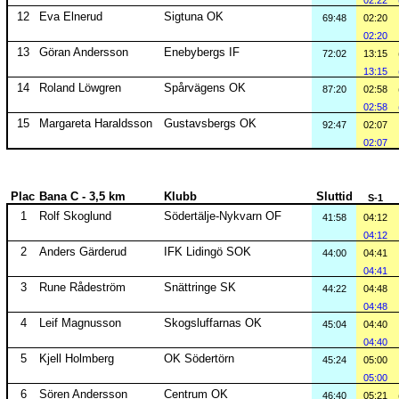
02:22
12
Eva Elnerud
Sigtuna OK
69:48
02:20
02:20
13
Göran Andersson
Enebybergs IF
72:02
13:15
13:15
14
Roland Löwgren
Spårvägens OK
87:20
02:58
02:58
15
Margareta Haraldsson
Gustavsbergs OK
92:47
02:07
02:07
Plac
Bana C - 3,5 km
Klubb
Sluttid
S-1
1
Rolf Skoglund
Södertälje-Nykvarn OF
41:58
04:12
04:12
2
Anders Gärderud
IFK Lidingö SOK
44:00
04:41
04:41
3
Rune Rådeström
Snättringe SK
44:22
04:48
04:48
4
Leif Magnusson
Skogsluffarnas OK
45:04
04:40
04:40
5
Kjell Holmberg
OK Södertörn
45:24
05:00
05:00
6
Sören Andersson
Centrum OK
46:40
05:21