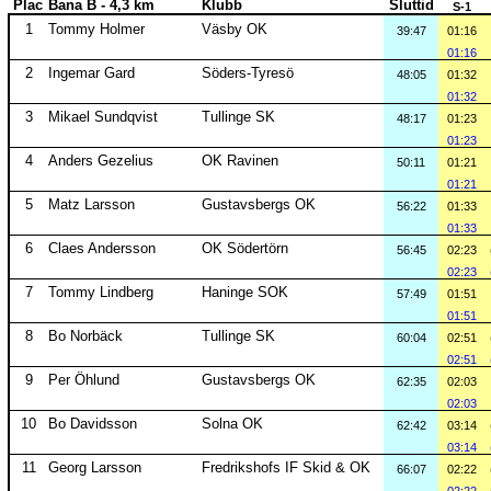
Plac
Bana B - 4,3 km
Klubb
Sluttid
S-1
1
Tommy Holmer
Väsby OK
39:47
01:16
01:16
2
Ingemar Gard
Söders-Tyresö
48:05
01:32
01:32
3
Mikael Sundqvist
Tullinge SK
48:17
01:23
01:23
4
Anders Gezelius
OK Ravinen
50:11
01:21
01:21
5
Matz Larsson
Gustavsbergs OK
56:22
01:33
01:33
6
Claes Andersson
OK Södertörn
56:45
02:23
02:23
7
Tommy Lindberg
Haninge SOK
57:49
01:51
01:51
8
Bo Norbäck
Tullinge SK
60:04
02:51
02:51
9
Per Öhlund
Gustavsbergs OK
62:35
02:03
02:03
10
Bo Davidsson
Solna OK
62:42
03:14
03:14
11
Georg Larsson
Fredrikshofs IF Skid & OK
66:07
02:22