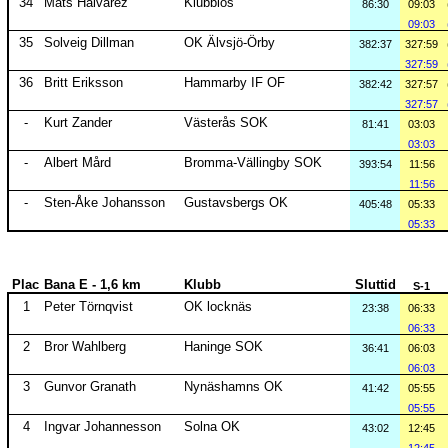
34
Mats Halvarez
Klubblös
86:30
09:03
09:03
35
Solveig Dillman
OK Älvsjö-Örby
382:37
327:59
327:59
36
Britt Eriksson
Hammarby IF OF
382:42
327:57
327:57
-
Kurt Zander
Västerås SOK
81:41
03:03
03:03
-
Albert Mård
Bromma-Vällingby SOK
393:54
11:56
11:56
-
Sten-Åke Johansson
Gustavsbergs OK
405:48
05:33
05:33
Plac
Bana E - 1,6 km
Klubb
Sluttid
S-1
1
Peter Törnqvist
OK locknäs
23:38
06:33
06:33
2
Bror Wahlberg
Haninge SOK
36:41
06:03
06:03
3
Gunvor Granath
Nynäshamns OK
41:42
05:55
05:55
4
Ingvar Johannesson
Solna OK
43:02
12:45