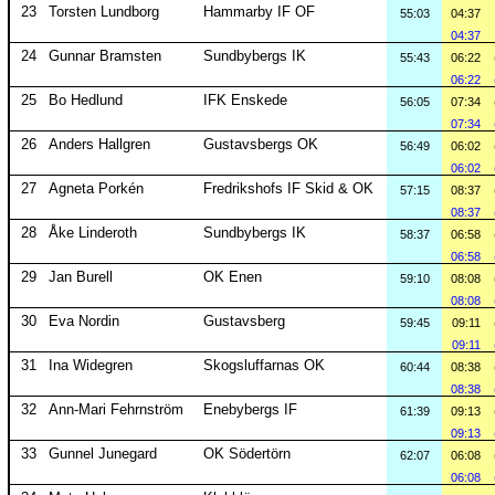
23
Torsten Lundborg
Hammarby IF OF
55:03
04:37
04:37
24
Gunnar Bramsten
Sundbybergs IK
55:43
06:22
06:22
25
Bo Hedlund
IFK Enskede
56:05
07:34
07:34
26
Anders Hallgren
Gustavsbergs OK
56:49
06:02
06:02
27
Agneta Porkén
Fredrikshofs IF Skid & OK
57:15
08:37
08:37
28
Åke Linderoth
Sundbybergs IK
58:37
06:58
06:58
29
Jan Burell
OK Enen
59:10
08:08
08:08
30
Eva Nordin
Gustavsberg
59:45
09:11
09:11
31
Ina Widegren
Skogsluffarnas OK
60:44
08:38
08:38
32
Ann-Mari Fehrnström
Enebybergs IF
61:39
09:13
09:13
33
Gunnel Junegard
OK Södertörn
62:07
06:08
06:08