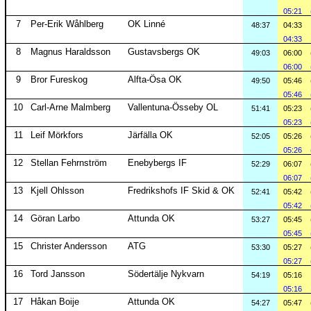
05:21
7
Per-Erik Wåhlberg
OK Linné
48:37
04:33
04:33
8
Magnus Haraldsson
Gustavsbergs OK
49:03
06:00
06:00
9
Bror Fureskog
Alfta-Ösa OK
49:50
05:46
05:46
10
Carl-Arne Malmberg
Vallentuna-Össeby OL
51:41
05:23
05:23
11
Leif Mörkfors
Järfälla OK
52:05
05:26
05:26
12
Stellan Fehrnström
Enebybergs IF
52:29
06:07
06:07
13
Kjell Ohlsson
Fredrikshofs IF Skid & OK
52:41
05:42
05:42
14
Göran Larbo
Attunda OK
53:27
05:45
05:45
15
Christer Andersson
ATG
53:30
05:27
05:27
16
Tord Jansson
Södertälje Nykvarn
54:19
05:16
05:16
17
Håkan Boije
Attunda OK
54:27
05:47