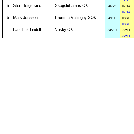
12:45
5
Sten Bergstrand
Skogsluffarnas OK
46:23
07:14
07:14
6
Mats Jonsson
Bromma-Vällingby SOK
49:05
08:40
08:40
-
Lars-Erik Lindell
Väsby OK
345:57
32:11
32:11