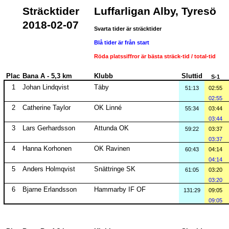
Sträcktider
Luffarligan Alby, Tyresö
2018-02-07
Svarta tider är sträcktider
Blå tider är från start
Röda platssiffror är bästa sträck-tid / total-tid
Plac
Bana A - 5,3 km
Klubb
Sluttid
S-1
1
Johan Lindqvist
Täby
51:13
02:55
02:55
2
Catherine Taylor
OK Linné
55:34
03:44
03:44
3
Lars Gerhardsson
Attunda OK
59:22
03:37
03:37
4
Hanna Korhonen
OK Ravinen
60:43
04:14
04:14
5
Anders Holmqvist
Snättringe SK
61:05
03:20
03:20
6
Bjarne Erlandsson
Hammarby IF OF
131:29
09:05
09:05