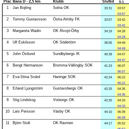
Plac
Bana D - 2,5 km
Klubb
Sluttid
S-1
1
Jan Bojling
Solna OK
33:31
03:57
03:57
2
Tommy Gustavsson
Östra Almby FK
33:57
03:42
03:42
3
Margareta Wadin
OK Älvsjö-Örby
34:19
04:28
04:28
4
Ulf Eskilsson
OK Södertörn
38:56
04:49
04:49
5
John Östlund
Sundbybergs IK
40:39
04:47
04:47
6
Bengt Hermanson
Bromma-Vällingby SOK
41:23
06:07
06:07
7
Eva-Stina Svärd
Haninge SOK
42:24
06:22
06:22
8
Erland Ljungström
Gustavsbergs OK
42:25
04:35
04:35
8
Stig Lindskog
Visborgs OK
42:25
04:33
04:33
10
Lars Persson
Väsby OK
44:10
06:39
06:39
11
Björn Stolt
OK Ravinen
44:17
05:52