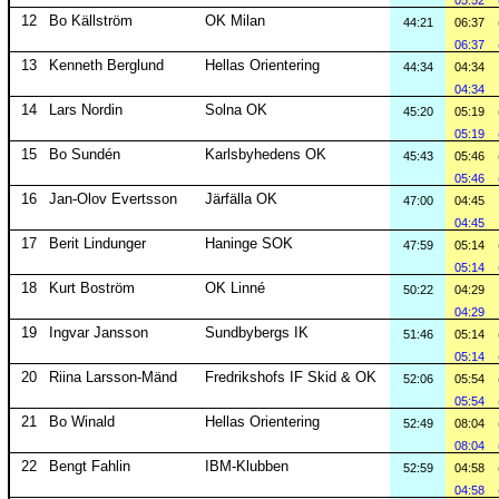
05:52
12
Bo Källström
OK Milan
44:21
06:37
06:37
13
Kenneth Berglund
Hellas Orientering
44:34
04:34
04:34
14
Lars Nordin
Solna OK
45:20
05:19
05:19
15
Bo Sundén
Karlsbyhedens OK
45:43
05:46
05:46
16
Jan-Olov Evertsson
Järfälla OK
47:00
04:45
04:45
17
Berit Lindunger
Haninge SOK
47:59
05:14
05:14
18
Kurt Boström
OK Linné
50:22
04:29
04:29
19
Ingvar Jansson
Sundbybergs IK
51:46
05:14
05:14
20
Riina Larsson-Mänd
Fredrikshofs IF Skid & OK
52:06
05:54
05:54
21
Bo Winald
Hellas Orientering
52:49
08:04
08:04
22
Bengt Fahlin
IBM-Klubben
52:59
04:58
04:58